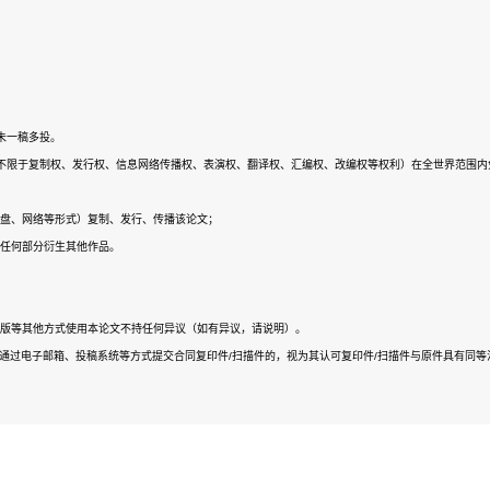
未一稿多投。
不限于复制权、发行权、信息网络传播权、表演权、翻译权、汇编权、改编权等权利）在全世界范围内
磁盘、网络等形式）复制、发行、传播该论文；
或任何部分衍生其他作品。
盘版等其他方式使用本论文不持任何异议（如有异议，请说明）。
通过电子邮箱、投稿系统等方式提交合同复印件/扫描件的，视为其认可复印件/扫描件与原件具有同等