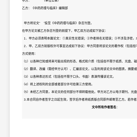
甲方： （单位公章）
乙方：《中药药理与临床》编辑部
甲方将论文“ ”投至《中药药理与临床》杂志刊登。
在甲方论文被乙方杂志刊登的前提下，甲乙双方达成如下协议：
1．甲方必须表明本篇论文：①真实性无错误；②作者排名无错误；③不涉及涉密，
2．甲、乙双方就版权许可事宜达成如下协议：甲方同意将该论文的著作权（包括但
方式使用：
（1）以各种已知或将来可能出现的形态、格式和介质（包括但不限于纸质、光盘、
（2）翻译、改编（需经甲方认可）、汇编该论文，以及利用该论文中的图表，摘要
（3）以各种表达形式（包括但不限于口头、书面）表演传播该论文。
（4）将上述权利的全部或者部分许可给第三方使用。
（5）未经乙方同意，本论文的任何部分不得转载他处。甲方对乙方以电子期刊、光
3.本合同自作者签字之日起生效，签字后作者将纸质版合同原件邮寄至乙方。若作者
文中所有作者签名
：