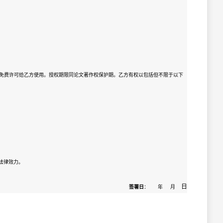
免费许可给乙方使用。授权期限同论文著作权保护期。乙方有权以包括但不限于以下
法律效力。
日
签署日
： 年 月