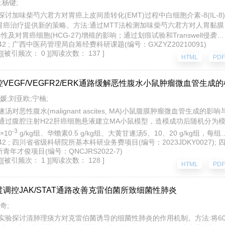
;杨键;
探讨加味柴芍六君方对胃癌上皮间质转化(EMT)过程中白细胞介素-8(IL-
策略。方法:通过MTT法检测加味柴芍六君方对人胃黏膜细胞(GES-1)
增殖的影响；通过划痕试验和Transwell侵袭试验评估该方对细胞迁移和侵袭
期 v.42 ; 广西中医药管理局自筹经费科研课题(编号：GXZYZ20210091)
0μg/L诱导EMT模型，并通过慢病毒转染构建IL-8过表达细胞模型；采用ELI
]
[被引频次： 0 ]
[阅读次数： 137 ]
-17)和IL-8含量，qRT-PCR和Western blot法检测EMT标志物(Ecadherin
HTML
P
wist、Snail)及Il8的mRNA和蛋白表达；免疫荧光法观察IL-8蛋白定位。结
00μg/mL组HCG-27细胞的增殖、迁移和侵袭降低(P<0.01),TGF-β1
VEGF/VEGFR2/ERK通路缓解恶性腹水小鼠肿瘤微血管生成
00μg/mL组细胞CEA、G-17和IL-8含量显著升高(P<0.01),过表达IL-8
著升高(P<0.01)。与过表达IL-8模型对照组比较，加味柴芍六君方200、400
媛;刘亚欧;宁楠;
量明显降低(P<0.05或P<0.01);加味柴芍六君方400μg/mL+过表达组Ncadhe
汤对恶性腹水(malignant ascites, MA)小鼠腹膜肿瘤微血管生成的
st、Snail、IL-8蛋白和mRNA表达下调，Ecadherin上调(P<0.05或P<0.01)
H22肝癌细胞悬液建立MA小鼠模型，造模成功后随机分为模型对照组、恩度
达上调，Il8、EcadherinmRNA表达下调(P<0.05或P<0.01)。与TGF-
g/kg组、大黄甘遂汤5、10、20 g/kg组，每组10只，连续给予相应药物7
胞Vimentin、Twist、SnailmRNA表达下调，Ecadherin、Il8 mRNA表达
期 v.42 ; 四川省省级科研院所基本科研业务费项目(编号：2023JDKY0027); 
；测定腹水量；HE染色观察腹膜组织病理学变化；免疫组化和透射电镜检
免疫荧光结果表明，相较于空白对照组，过表达IL-8组和TGF-β1组的荧光强
年才俊项目(编号：QNCJRS2022-7)
-PCR法检测腹膜组织缺氧诱导因子1α(Hif1α)、血管内皮生长因子(Veg
IL-8的荧光强度。结论:加味柴芍六君方通过调控IL-8及其下游信号通
]
[被引频次： 1 ]
[阅读次数： 128 ]
gfr2)、丝裂原活化蛋白激酶1(Mapk1) mRNA表达；Western blot法检测
HTML
P
。
胞外信号调节激酶(ERK)、磷酸化细胞外信号调节激酶(p-ERK)蛋白表达。
在≤75 g/kg剂量范围内无小鼠死亡，提示其安全性良好。与正常对照组
调控JAK/STAT通路改善克雷伯菌所致细菌性肺炎
<0.01),腹膜组织肿瘤细胞增生及新生血管形成明显，微血管密度显著升高(P
if1α、Vegf、Vegfr2、Mapk1 mRNA和HIF1α、VEGF、VEGFR2、
奇;
K/ERK比值显著增高(P<0.01);与模型对照组比较，大黄甘遂汤各给药组
实验探讨清肺理痰方对克雷伯菌诱导的细菌性肺炎的作用机制。方法:将60只C
,腹膜肿瘤细胞增生、血管新生和微血管密度有降低趋势，腹膜血管结构趋于正