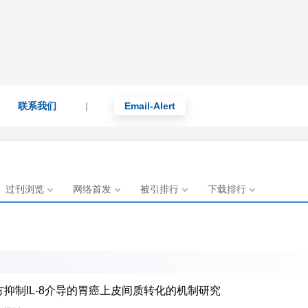
联系我们
|
Email-Alert
QQ群，凡是发邮件让您加微信或qq的都是骗子！
意甄别，以防受骗！
过刊浏览
网络首发
被引排行
下载排行
抑制IL-8介导的胃癌上皮间质转化的机制研究