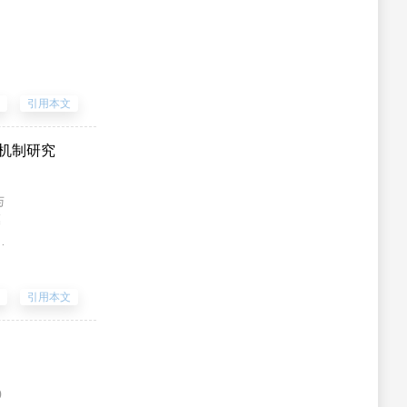
会议通知
8)的调节机制，为
的毒性及对胃癌细胞
more..
能力的抑制作用；利
SA检测癌胚抗原
、Ncadherin、
DF
引用本文
优秀专家专栏
果:相较于空白对照
组、IL-8组，加味
的机制研究
组细胞CEA、G-
more..
μg/mL组CEA、
rin、
影响与作用机制。方
;TGF-β1组细胞
-3
3×10
g/kg
β1组比较，加味柴芍六
 d。记录小鼠一般
上调(P<0.05或
四
测腹膜微血管密
度较大，而加味柴芍
f)、血管内皮细胞
路，显著抑制了胃癌
HIF1α、VEGF、
DF
引用本文
结果:急性毒性实验
比较，模型对照组
<0.01),血管
ERK、p-ERK蛋白
腹水量明显降低
57BL/6小鼠
常，腹膜组织