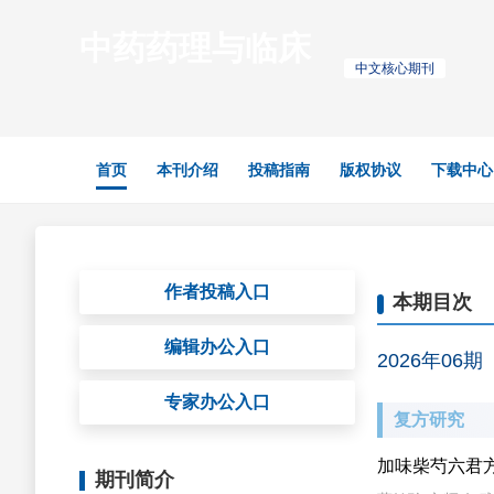
中药药理与临床
中文核心期刊
首页
本刊介绍
投稿指南
版权协议
下载中心
我刊无微信、
请广大作者注
作者投稿入口
本期目次
编辑办公入口
2026年06期
专家办公入口
复方研究
加味柴芍六君方
期刊简介