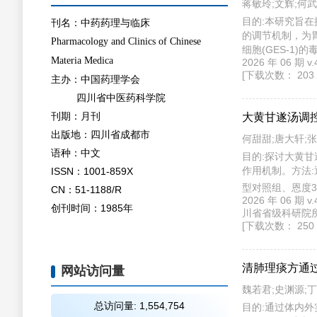
蒋敏玲;文辉;何武
目的:本研究旨在
刊名：中药药理与临床
胃癌治疗提供新的
Pharmacology and Clinics of Chinese
(HCG-27)
Materia Medica
2026 年 06 
用TGF-β1 1
[下载次数： 203 
(CEA)、胃泌素(G
主办：中国药理学会
Vimentin、T
四川省中医药科学院
组，加味柴芍六君方4
刊期：月刊
大黄甘遂汤调控
柴芍六君方200、4
出版地：四川省成都市
17、IL-8含量显
何甜甜;唐大轩;张
G-17和IL-8的含
语种：中文
目的:探讨大黄甘遂
Vimentin、Twi
ISSN：1001-859X
法:通过腹腔注射
Twist mRNA表
组、华蟾素0.5 
CN：51-1188/R
君方+TGF-β1组细
2026 年 06 
状态和死亡情况
P<0.01)。
创刊时间：1985年
川省省级科研院所青
度与超微结构；RT
六君方组减弱细胞
[下载次数： 250 
生长因子受体2(Ve
细胞的EMT过程
VEGFR2、细
显示，大黄甘遂汤
清肺理痰方通过
网站访问量
腹水量显著升高(P
结构异常，腹腔组织H
魏若君;史渊源;丁
表达上调，pER
总访问量:
1,555,917
目的:通过体内外
(P<0.05)